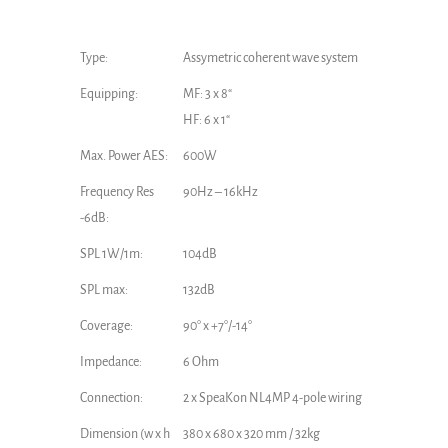
Type:
Assymetric coherent wave system
Equipping:
MF: 3 x 8“
HF: 6 x 1“
Max. Power AES:
600W
Frequency Res
90Hz – 16kHz
-6dB:
SPL 1W/1m:
104dB
SPL max:
132dB
Coverage:
90° x +7°/-14°
Impedance:
6 Ohm
Connection:
2 x SpeaKon NL4MP 4-pole wiring
Dimension (w x h
380 x 680 x 320 mm / 32kg