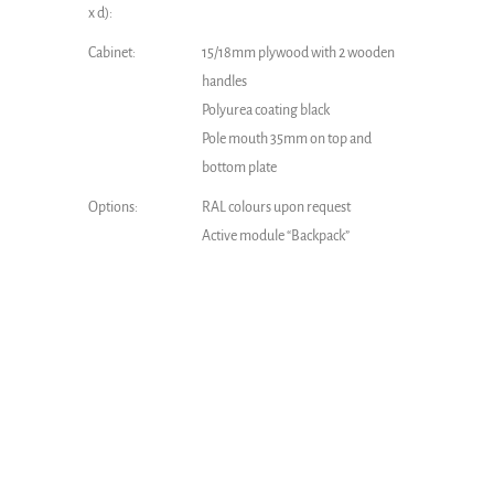
x d):
Cabinet:
15/18mm plywood with 2 wooden
handles
Polyurea coating black
Pole mouth 35mm on top and
bottom plate
Options:
RAL colours upon request
Active module “Backpack”