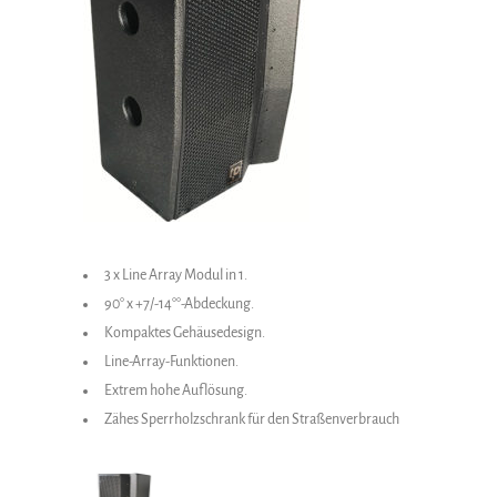
3 x Line Array Modul in 1.
90° x +7/-14°°-Abdeckung.
Kompaktes Gehäusedesign.
Line-Array-Funktionen.
Extrem hohe Auflösung.
Zähes Sperrholzschrank für den Straßenverbrauch