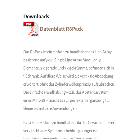
Downloads
Datenblatt R8Pack
Das R8Pack ist ein einfach zu handhabendes Line-Array,
basierend auf 3x 8″ Single Line Array Modulen. 3
Elemente, 2 x gerade und 1 x gekrümmt, befinden sich in
1 Schrank. Auf diese Weise wird die vertikale Abdeckung
erweitert, ohne das Zylinderwellenprinzip aufzubrechen.
Die einfache Handhabung – z.B. das Abstandssystem
eines MTrX18 – macht es zur perfekten Ergänzung für
kleine bis mittlere Anwendungen.
Es ist sehr einfach zu handhaben, da das Gewicht anderer
vergleichbarer Systeme erheblich geringer ist.